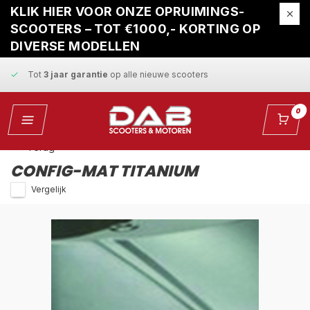
Gratis ophaalservice
bij reparatie
KLIK HIER VOOR ONZE OPRUIMINGS-
SCOOTERS – TOT €1000,- KORTING OP
Snelle levering
en
vaste scherpe prijzen
DIVERSE MODELLEN
Tot
3 jaar garantie
op alle nieuwe scooters
Gratis ophaalservice
bij reparatie
0
Snelle levering
en
vaste scherpe prijzen
Terug
CONFIG-MAT TITANIUM
Vergelijk