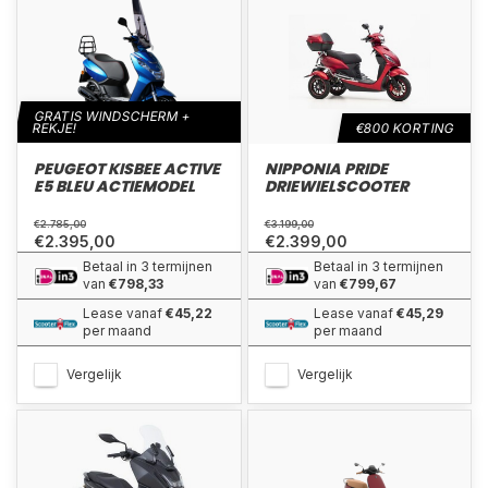
GRATIS WINDSCHERM +
REKJE!
€800 KORTING
PEUGEOT KISBEE ACTIVE
NIPPONIA PRIDE
E5 BLEU ACTIEMODEL
DRIEWIELSCOOTER
€2.785,00
€3.199,00
€2.395,00
€2.399,00
Betaal in 3 termijnen
Betaal in 3 termijnen
van
€798,33
van
€799,67
Lease vanaf
€45,22
Lease vanaf
€45,29
per maand
per maand
Vergelijk
Vergelijk