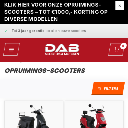
Gratis ophaalservice
bij reparatie
KLIK HIER VOOR ONZE OPRUIMINGS-
SCOOTERS – TOT €1000,- KORTING OP
Snelle levering
en
vaste scherpe prijzen
DIVERSE MODELLEN
Tot
3 jaar garantie
op alle nieuwe scooters
Gratis ophaalservice
bij reparatie
0
Snelle levering
en
vaste scherpe prijzen
Terug
OPRUIMINGS-SCOOTERS
FILTERS