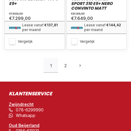
E5+
SPORT 310 E5+ NERO
CONVINTO MATT
€7.800,00
€8.149,00
€7.299,00
€7.649,00
Lease vanaf
€137,81
Lease vanaf
€144,42
per maand
per maand
Vergelijk
Vergelijk
1
2
KLANTENSERVICE
Zwijndrecht
078-6299990
Whatsapp
Oud Beijerland
0186-611031