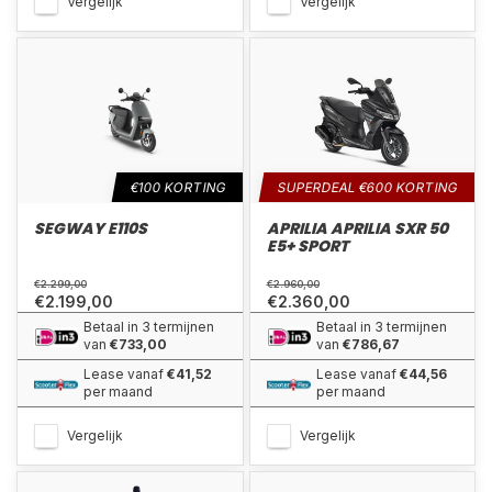
Vergelijk
Vergelijk
€100 KORTING
SUPERDEAL €600 KORTING
SEGWAY E110S
APRILIA APRILIA SXR 50
E5+ SPORT
€2.299,00
€2.960,00
€2.199,00
€2.360,00
Betaal in 3 termijnen
Betaal in 3 termijnen
van
€733,00
van
€786,67
Lease vanaf
€41,52
Lease vanaf
€44,56
per maand
per maand
Vergelijk
Vergelijk