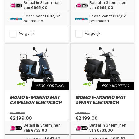
Betaal in 3 termijnen
Betaal in 3 termijnen
van
€665,00
van
€665,00
Lease vanaf
€37,67
Lease vanaf
€37,67
per maand
per maand
Vergelijk
Vergelijk
€500 KORTING
€500 KORTING
MOMO E-MORINO MAT
MOMO E-MORINO MAT
CAMELEON ELEKTRISCH
ZWART ELEKTRISCH
€2.699,00
€2.699,00
€2.199,00
€2.199,00
Betaal in 3 termijnen
Betaal in 3 termijnen
van
€733,00
van
€733,00
Lease vanaf
€41,52
Lease vanaf
€41,52