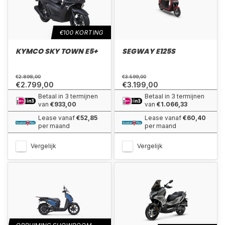
€100 KORTING
KYMCO SKY TOWN E5+
SEGWAY E125S
€2.898,00
€3.599,00
€2.799,00
€3.199,00
Betaal in 3 termijnen
Betaal in 3 termijnen
van
€933,00
van
€1.066,33
Lease vanaf
€52,85
Lease vanaf
€60,40
per maand
per maand
Vergelijk
Vergelijk