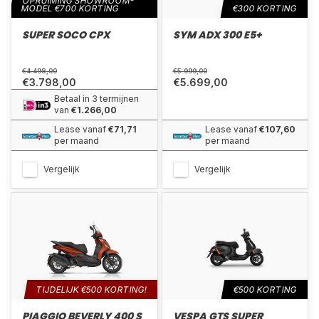
OPRUIMING SHOWROOM-
MODEL €700 KORTING
€300 KORTING
SUPER SOCO CPX
SYM ADX 300 E5+
€4.498,00
€5.999,00
€3.798,00
€5.699,00
Betaal in 3 termijnen
van
€1.266,00
Lease vanaf
€71,71
Lease vanaf
€107,60
per maand
per maand
Vergelijk
Vergelijk
TIJDELIJK €500 KORTING!
€500 KORTING
PIAGGIO BEVERLY 400 S
VESPA GTS SUPER