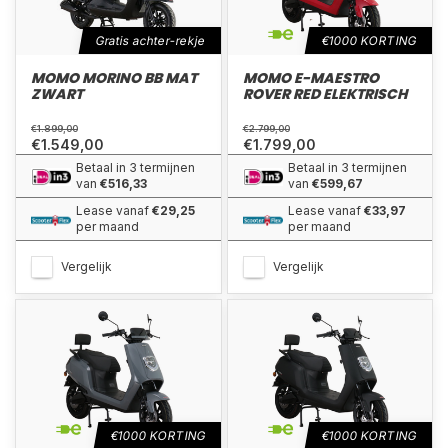
Gratis achter-rekje
€1000 KORTING
MOMO MORINO BB MAT
MOMO E-MAESTRO
ZWART
ROVER RED ELEKTRISCH
€1.899,00
€2.799,00
€1.549,00
€1.799,00
Betaal in 3 termijnen
Betaal in 3 termijnen
van
€516,33
van
€599,67
Lease vanaf
€29,25
Lease vanaf
€33,97
per maand
per maand
Vergelijk
Vergelijk
€1000 KORTING
€1000 KORTING