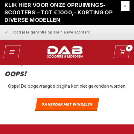
Gratis ophaalservice
bij reparatie
KLIK HIER VOOR ONZE OPRUIMINGS-
SCOOTERS – TOT €1000,- KORTING OP
Snelle levering
en
vaste scherpe prijzen
DIVERSE MODELLEN
Tot
3 jaar garantie
op alle nieuwe scooters
Gratis ophaalservice
bij reparatie
0
Snelle levering
en
vaste scherpe prijzen
Terug
OOPS!
Oeps! De opgevraagde pagina kon niet gevonden worden.
GA VERDER MET WINKELEN