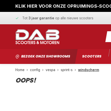
KLIK HIER VOOR ONZE OPRUIMINGS-SCOO
Snelle levering
en
vaste scherpe prijzen
Tot
3 jaar garantie
op alle nieuwe scooters
Gratis ophaalservice
bij reparatie
Snelle levering
en
vaste scherpe prijzen
BEZOEK ONZE SHOWROOMS
SCOOTERS
Home
config
vespa
sprint-s
windscherm
OOPS!