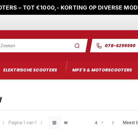
TERS – TOT €1000,- KORTING OP DIVERSE MO
078-6299990
ELEKTRISCHE SCOOTERS
MP3'S & MOTORSCOOTERS
N
Pagina 1 van 1
Meest 