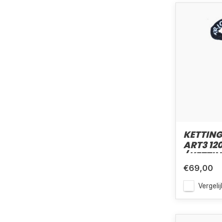
KETTING
ART3 12
/ KETTI
€69,00
Vergelij