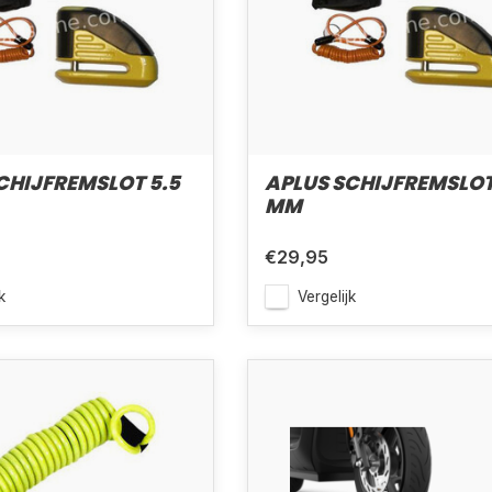
CHIJFREMSLOT 5.5
APLUS SCHIJFREMSLOT
MM
€29,95
k
Vergelijk