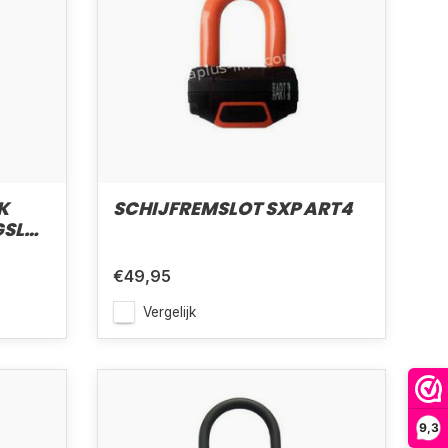
K
SCHIJFREMSLOT SXP ART4
GSLOT
€49,95
Vergelijk
9,3