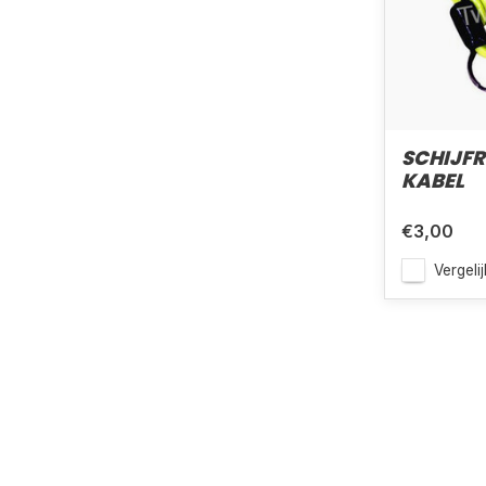
SCHIJFR
KABEL
€3,00
Vergelij