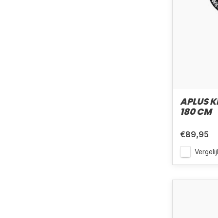
APLUS K
180 CM
€89,95
Vergelij