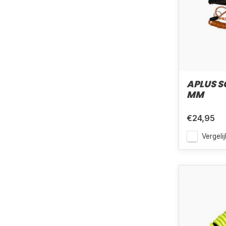
APLUS S
MM
€24,95
Vergelij