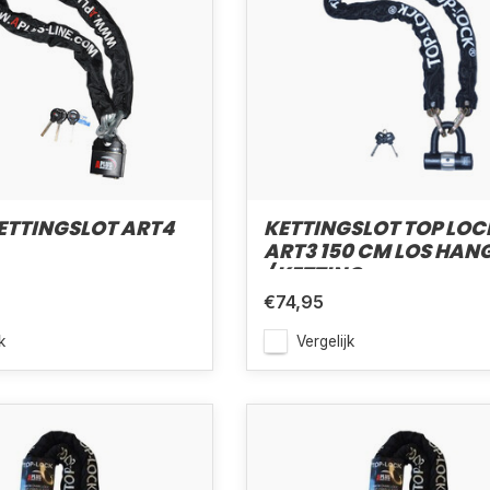
ETTINGSLOT ART4
KETTINGSLOT TOP LOC
ART3 150 CM LOS HAN
/ KETTING
€74,95
k
Vergelijk