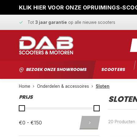
KLIK HIER VOOR ONZE OPRUIMINGS-SCOO
Snelle levering
en
vaste scherpe prijzen
Tot
3 jaar garantie
op alle nieuwe scooters
Gratis ophaalservice
bij reparatie
Snelle levering
en
vaste scherpe prijzen
BEZOEK ONZE SHOWROOMS
SCOOTERS
Home
Onderdelen & accessoires
Sloten
PRIJS
SLOTE
20 Producten
€0 - €150