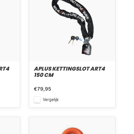
RT4
APLUS KETTINGSLOT ART4
150 CM
€79,95
Vergelijk