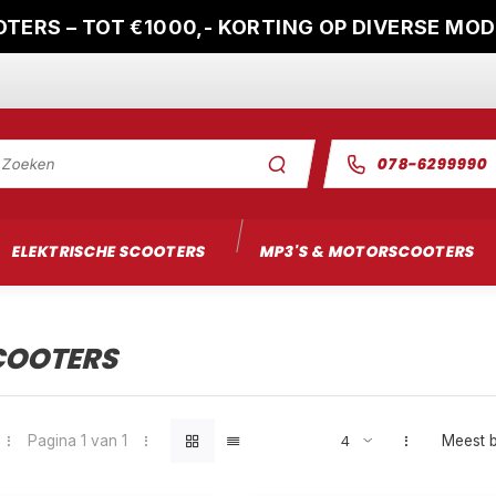
TERS – TOT €1000,- KORTING OP DIVERSE MO
078-6299990
ELEKTRISCHE SCOOTERS
MP3'S & MOTORSCOOTERS
COOTERS
Pagina 1 van 1
Meest 