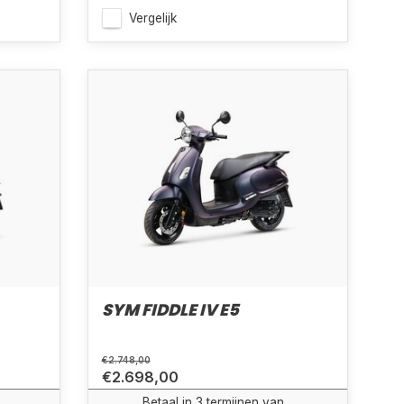
Vergelijk
SYM FIDDLE IV E5
€2.748,00
€2.698,00
Betaal in 3 termijnen van