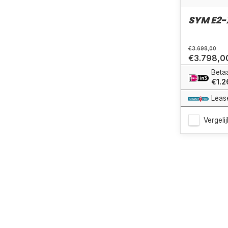
SYM E2-
€3.698,00
€3.798,0
Betaa
€1.2
Leas
Vergelij