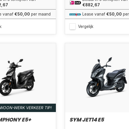
2,67
€882,67
e vanaf
€50,00
per maand
Lease vanaf
€50,00
per
k
Vergelijk
WOON-WERK VERKEER TIP!
MPHONY E5+
SYM JET14 E5