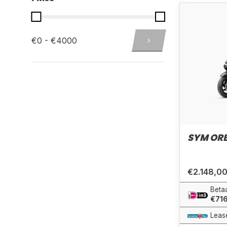
€0 - €4000
SYM ORBI
€2.148,0
Betaa
€71
Leas