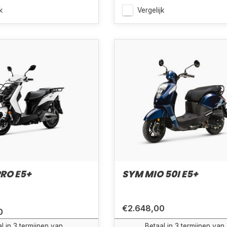
k
Vergelijk
RO E5+
SYM MIO 50I E5+
€2.648,00
0
l in 3 termijnen van
Betaal in 3 termijnen van