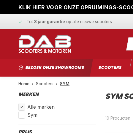
KLIK HIER VOOR ONZE OPRUIMINGS-SCOO
Snelle levering
en
vaste scherpe prijzen
Tot
3 jaar garantie
op alle nieuwe scooters
Gratis ophaalservice
bij reparatie
Snelle levering
en
vaste scherpe prijzen
BEZOEK ONZE SHOWROOMS
SCOOTERS
Home
Scooters
SYM
MERKEN
SYM S
Alle merken
Sym
10 Producten
PRIJS