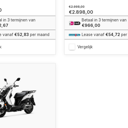
€2.998,00
0
€2.898,00
l in 3 termijnen van
Betaal in 3 termijnen van
2,67
€966,00
e vanaf
€52,83
per maand
Lease vanaf
€54,72
per
k
Vergelijk