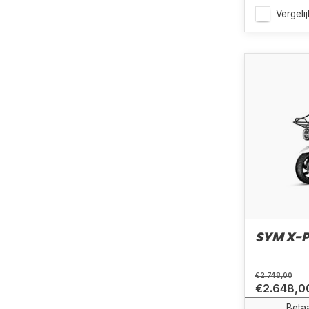
Vergelij
SYM X-P
€2.748,00
€2.648,0
Betaa