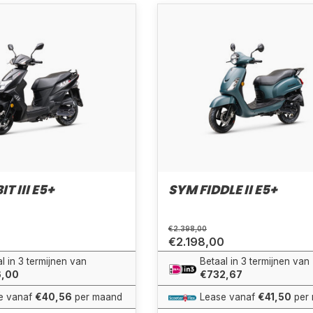
T III E5+
SYM FIDDLE II E5+
€2.398,00
0
€2.198,00
l in 3 termijnen van
Betaal in 3 termijnen van
6,00
€732,67
e vanaf
€40,56
per maand
Lease vanaf
€41,50
per