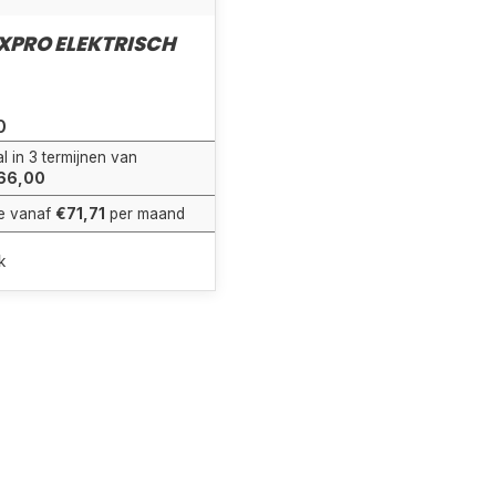
XPRO ELEKTRISCH
0
l in 3 termijnen van
66,00
e vanaf
€71,71
per maand
k