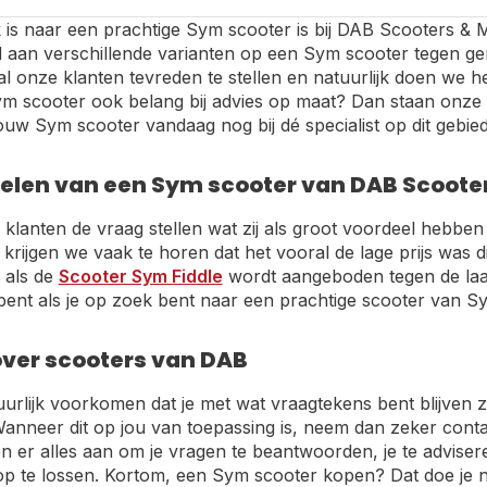
is naar een prachtige Sym scooter is bij DAB Scooters & Mo
aan verschillende varianten op een Sym scooter tegen gena
 al onze klanten tevreden te stellen en natuurlijk doen we h
m scooter ook belang bij advies op maat? Dan staan onze sp
ouw Sym scooter vandaag nog bij dé specialist op dit gebied
elen van een Sym scooter van DAB Scoote
klanten de vraag stellen wat zij als groot voordeel hebbe
 krijgen we vaak te horen dat het vooral de lage prijs was
als de
Scooter Sym Fiddle
wordt aangeboden tegen de laags
 bent als je op zoek bent naar een prachtige scooter van S
ver scooters van DAB
urlijk voorkomen dat je met wat vraagtekens bent blijven z
. Wanneer dit op jou van toepassing is, neem dan zeker contac
n er alles aan om je vragen te beantwoorden, je te adviser
p te lossen. Kortom, een Sym scooter kopen? Dat doe je na