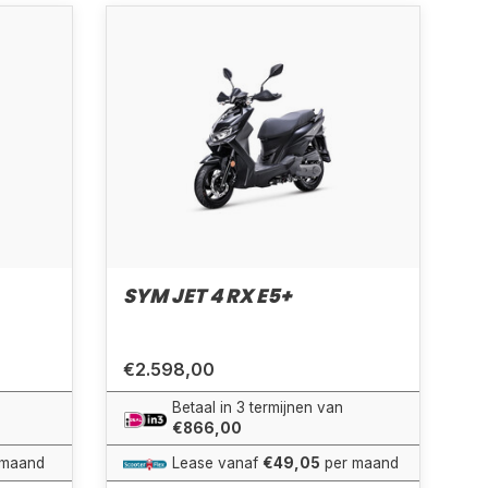
SYM JET 4 RX E5+
€2.598,00
Betaal in 3 termijnen van
€866,00
 maand
Lease vanaf
€49,05
per maand