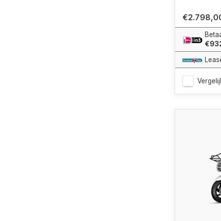
€2.798,0
Betaa
€93
Leas
Vergelij