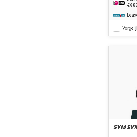
€88
Leas
Vergelij
SYM SY