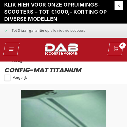
Gratis ophaalservice
bij reparatie
KLIK HIER VOOR ONZE OPRUIMINGS-
SCOOTERS – TOT €1000,- KORTING OP
Snelle levering
en
vaste scherpe prijzen
DIVERSE MODELLEN
Tot
3 jaar garantie
op alle nieuwe scooters
Gratis ophaalservice
bij reparatie
0
Snelle levering
en
vaste scherpe prijzen
Terug
CONFIG-MAT TITANIUM
Vergelijk