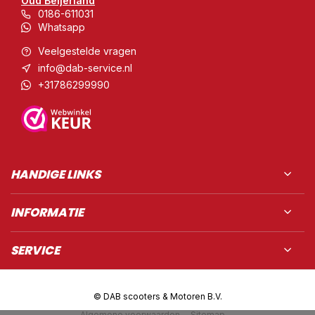
Oud Beijerland
0186-611031
Whatsapp
Veelgestelde vragen
info@dab-service.nl
+31786299990
HANDIGE LINKS
INFORMATIE
SERVICE
© DAB scooters & Motoren B.V.
Algemene voorwaarden
Sitemap