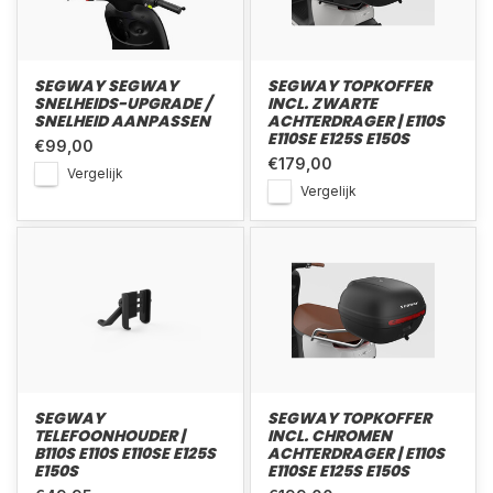
SEGWAY SEGWAY
SEGWAY TOPKOFFER
SNELHEIDS-UPGRADE /
INCL. ZWARTE
SNELHEID AANPASSEN
ACHTERDRAGER | E110S
E110SE E125S E150S
€99,00
€179,00
Vergelijk
Vergelijk
SEGWAY
SEGWAY TOPKOFFER
TELEFOONHOUDER |
INCL. CHROMEN
B110S E110S E110SE E125S
ACHTERDRAGER | E110S
E150S
E110SE E125S E150S