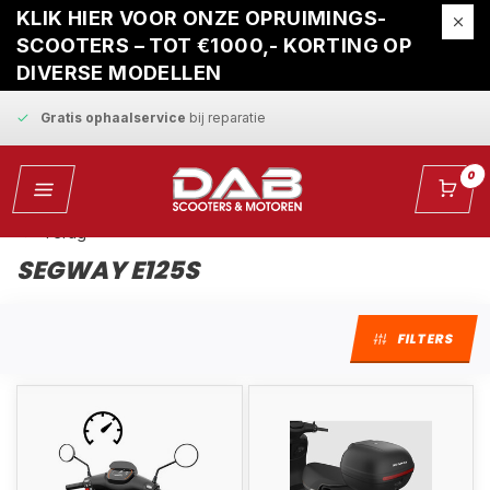
Snelle levering
en
vaste scherpe prijzen
KLIK HIER VOOR ONZE OPRUIMINGS-
SCOOTERS – TOT €1000,- KORTING OP
Tot
3 jaar garantie
op alle nieuwe scooters
DIVERSE MODELLEN
Gratis ophaalservice
bij reparatie
Snelle levering
en
vaste scherpe prijzen
0
Terug
SEGWAY E125S
FILTERS