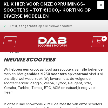
Gratis ophaalservice
bij reparatie
KLIK HIER VOOR ONZE OPRUIMINGS-
SCOOTERS – TOT €1000,- KORTING OP
Snelle levering
en
vaste scherpe prijzen
DIVERSE MODELLEN
Tot
3 jaar garantie
op alle nieuwe scooters
Gratis ophaalservice
bij reparatie
0
Snelle levering
en
vaste scherpe prijzen
Terug
NIEUWE SCOOTERS
Wij hebben een groot aanbod aan scooters van alle bekende
merken. Met
gemiddeld 250 scooters op voorraad
vind u bij
ons altijd wel wat u zoek. Wij leveren o.a. de volgende
scootermerken:
Piaggio, Vespa, Kymco, Peugeot, SYM,
Yamaha, Turbho, Tomos, BTC, AGM en natuurlijk nog veel
meer!
In onze ruime showroom kunt u de meeste van onze scooters