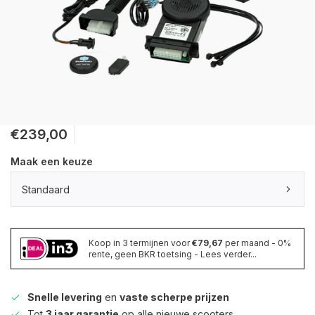
€239,00
Maak een keuze
Standaard
Koop in 3 termijnen voor
€79,67
per maand - 0%
rente, geen BKR toetsing - Lees verder...
Snelle levering
en
vaste scherpe prijzen
Tot
3 jaar garantie
op alle nieuwe scooters