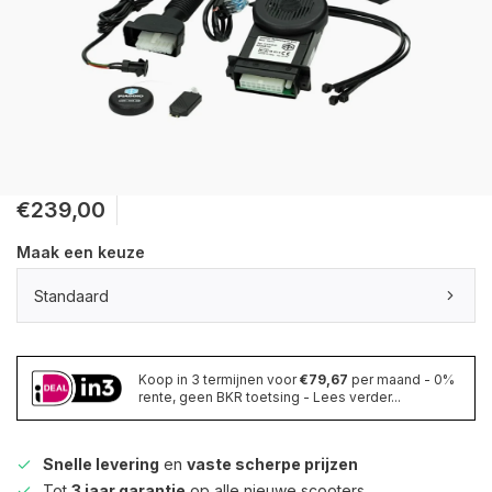
€239,00
Maak een keuze
Standaard
Koop in 3 termijnen voor
€79,67
per maand - 0%
rente, geen BKR toetsing - Lees verder...
Snelle levering
en
vaste scherpe prijzen
Tot
3 jaar garantie
op alle nieuwe scooters