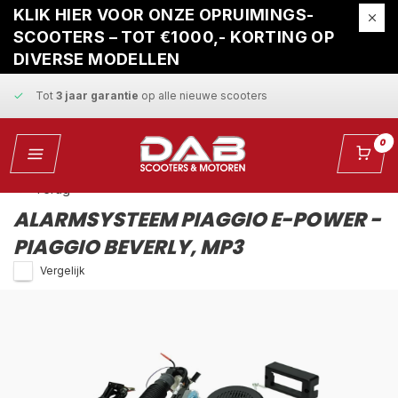
Gratis ophaalservice
bij reparatie
KLIK HIER VOOR ONZE OPRUIMINGS-
SCOOTERS – TOT €1000,- KORTING OP
Snelle levering
en
vaste scherpe prijzen
DIVERSE MODELLEN
Tot
3 jaar garantie
op alle nieuwe scooters
Gratis ophaalservice
bij reparatie
0
Snelle levering
en
vaste scherpe prijzen
Terug
ALARMSYSTEEM PIAGGIO E-POWER -
PIAGGIO BEVERLY, MP3
Vergelijk