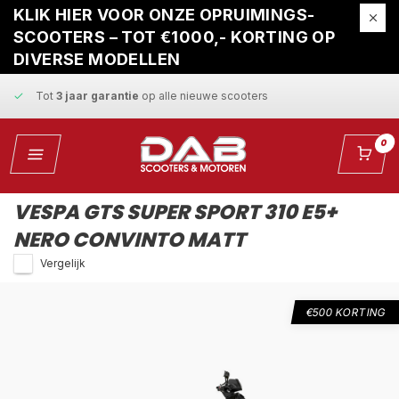
Gratis ophaalservice
bij reparatie
KLIK HIER VOOR ONZE OPRUIMINGS-
SCOOTERS – TOT €1000,- KORTING OP
Snelle levering
en
vaste scherpe prijzen
DIVERSE MODELLEN
Tot
3 jaar garantie
op alle nieuwe scooters
Gratis ophaalservice
bij reparatie
0
Snelle levering
en
vaste scherpe prijzen
VESPA GTS SUPER SPORT 310 E5+
NERO CONVINTO MATT
Vergelijk
€500 KORTING