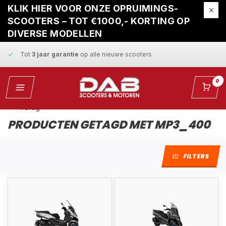
Gratis ophaalservice
bij reparatie
KLIK HIER VOOR ONZE OPRUIMINGS-
SCOOTERS – TOT €1000,- KORTING OP
Snelle levering
en
vaste scherpe prijzen
DIVERSE MODELLEN
Tot
3 jaar garantie
op alle nieuwe scooters
Gratis ophaalservice
bij reparatie
0
Snelle levering
en
vaste scherpe prijzen
Terug
PRODUCTEN GETAGD MET MP3_400
FILTERS