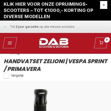
Gratis ophaalservice
bij reparatie
KLIK HIER VOOR ONZE OPRUIMINGS-
SCOOTERS – TOT €1000,- KORTING OP
Snelle levering
en
vaste scherpe prijzen
DIVERSE MODELLEN
Tot
3 jaar garantie
op alle nieuwe scooters
Gratis ophaalservice
bij reparatie
0
Snelle levering
en
vaste scherpe prijzen
Terug
HANDVATSET ZELIONI | VESPA SPRINT
/ PRIMAVERA
Vergelijk