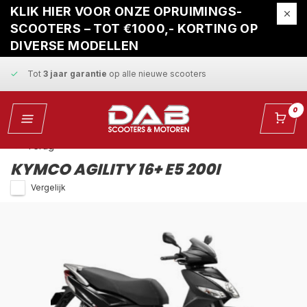
Gratis ophaalservice
bij reparatie
KLIK HIER VOOR ONZE OPRUIMINGS-
SCOOTERS – TOT €1000,- KORTING OP
Snelle levering
en
vaste scherpe prijzen
DIVERSE MODELLEN
Tot
3 jaar garantie
op alle nieuwe scooters
Gratis ophaalservice
bij reparatie
0
Snelle levering
en
vaste scherpe prijzen
Terug
KYMCO AGILITY 16+ E5 200I
Vergelijk