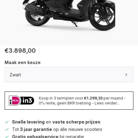
€3.898,00
Maak een keuze
Zwart
Koop in 3 termijnen voor
€1.299,33
per maand -
0% rente, geen BKR toetsing - Lees verder...
Snelle levering
en
vaste scherpe prijzen
Tot
3 jaar garantie
op alle nieuwe scooters
Gratis ophaalservice
bij reparatie