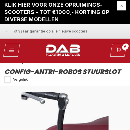
Gratis ophaalservice
bij reparatie
KLIK HIER VOOR ONZE OPRUIMINGS-
SCOOTERS – TOT €1000,- KORTING OP
Snelle levering
en
vaste scherpe prijzen
DIVERSE MODELLEN
Tot
3 jaar garantie
op alle nieuwe scooters
Gratis ophaalservice
bij reparatie
0
Snelle levering
en
vaste scherpe prijzen
Terug
CONFIG-ANTRI-ROBOS STUURSLOT
Vergelijk