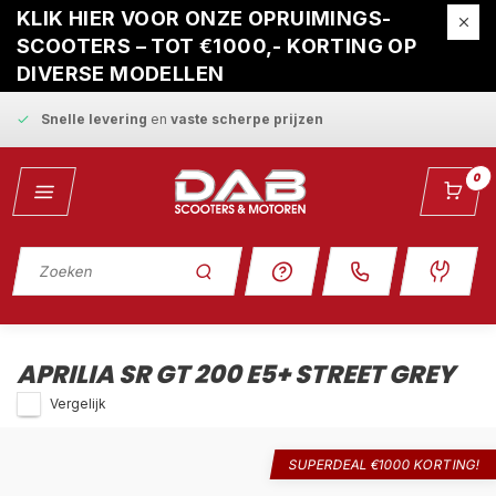
Tot
3 jaar garantie
op alle nieuwe scooters
KLIK HIER VOOR ONZE OPRUIMINGS-
SCOOTERS – TOT €1000,- KORTING OP
Gratis ophaalservice
bij reparatie
DIVERSE MODELLEN
Snelle levering
en
vaste scherpe prijzen
0
APRILIA SR GT 200 E5+ STREET GREY
Vergelijk
SUPERDEAL €1000 KORTING!