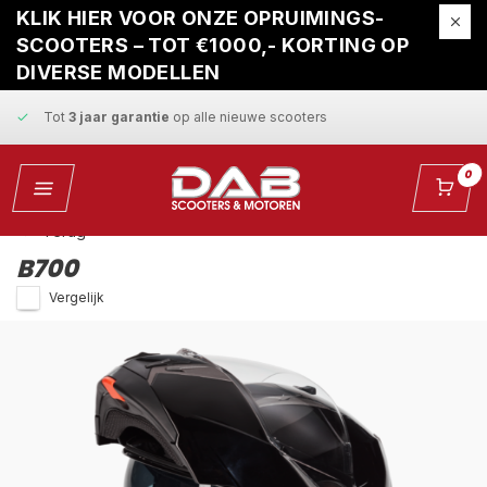
Gratis ophaalservice
bij reparatie
KLIK HIER VOOR ONZE OPRUIMINGS-
SCOOTERS – TOT €1000,- KORTING OP
Snelle levering
en
vaste scherpe prijzen
DIVERSE MODELLEN
Tot
3 jaar garantie
op alle nieuwe scooters
Gratis ophaalservice
bij reparatie
0
Snelle levering
en
vaste scherpe prijzen
Terug
B700
Vergelijk