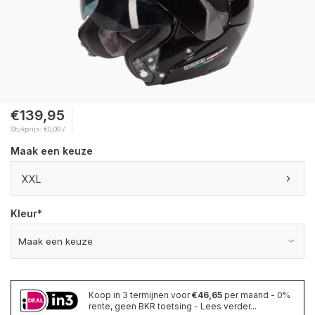
€139,95
Stukprijs: €0,00 /
Maak een keuze
XXL
Kleur
*
Koop in 3 termijnen voor
€46,65
per maand - 0%
rente, geen BKR toetsing - Lees verder...