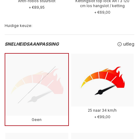
Antri-robos stuurslot
Kettingslot top lock ART3 120
cm los hangslot / ketting
+ €89,95
+ €69,00
Huidige keuze:
SNELHEIDSAANPASSING
uitleg
25 naar 34 km/h
+ €99,00
Geen