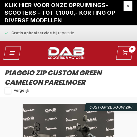
Snelle levering
en
vaste scherpe prijzen
KLIK HIER VOOR ONZE OPRUIMINGS-
SCOOTERS – TOT €1000,- KORTING OP
Tot
3 jaar garantie
op alle nieuwe scooters
DIVERSE MODELLEN
Gratis ophaalservice
bij reparatie
Snelle levering
en
vaste scherpe prijzen
0
PIAGGIO ZIP CUSTOM GREEN
CAMELEON PARELMOER
Vergelijk
CUSTOMIZE JOUW ZIP!