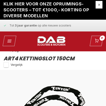
Gratis ophaalservice
bij reparatie
KLIK HIER VOOR ONZE OPRUIMINGS-
SCOOTERS – TOT €1000,- KORTING OP
Snelle levering
en
vaste scherpe prijzen
DIVERSE MODELLEN
Tot
3 jaar garantie
op alle nieuwe scooters
Gratis ophaalservice
bij reparatie
0
Snelle levering
en
vaste scherpe prijzen
Terug
ART4 KETTINGSLOT 150CM
Vergelijk