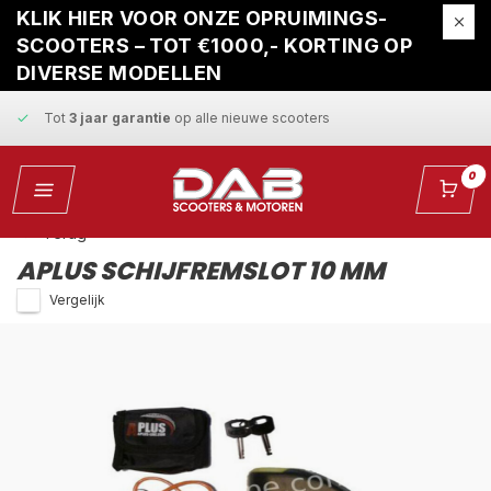
Gratis ophaalservice
bij reparatie
KLIK HIER VOOR ONZE OPRUIMINGS-
SCOOTERS – TOT €1000,- KORTING OP
Snelle levering
en
vaste scherpe prijzen
DIVERSE MODELLEN
Tot
3 jaar garantie
op alle nieuwe scooters
Gratis ophaalservice
bij reparatie
0
Snelle levering
en
vaste scherpe prijzen
Terug
APLUS SCHIJFREMSLOT 10 MM
Vergelijk