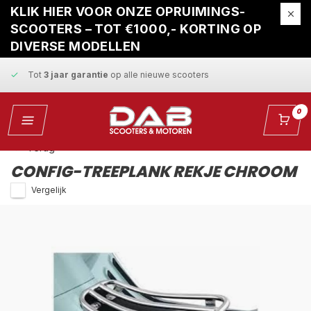
Gratis ophaalservice
bij reparatie
KLIK HIER VOOR ONZE OPRUIMINGS-
SCOOTERS – TOT €1000,- KORTING OP
Snelle levering
en
vaste scherpe prijzen
DIVERSE MODELLEN
Tot
3 jaar garantie
op alle nieuwe scooters
Gratis ophaalservice
bij reparatie
0
Snelle levering
en
vaste scherpe prijzen
Terug
CONFIG-TREEPLANK REKJE CHROOM
Vergelijk