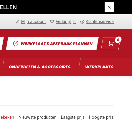
DELLEN
Mijn account
Verlanglijst
Klantenservice
0
WERKPLAATS AFSPRAAK PLANNEN
ONDERDELEN & ACCESSOIRES
WERKPLAATS
I
bekeken
Nieuwste producten
Laagste prijs
Hoogste prijs