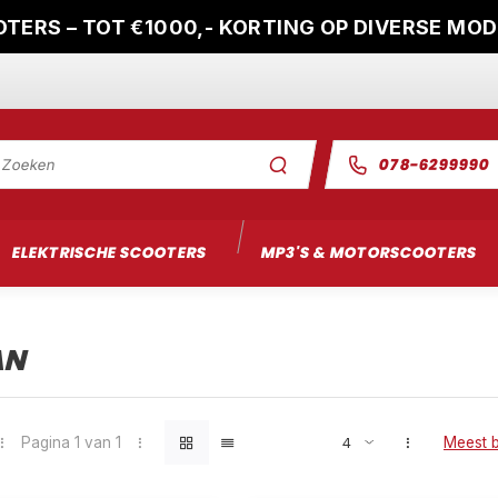
TERS – TOT €1000,- KORTING OP DIVERSE MO
078-6299990
ELEKTRISCHE SCOOTERS
MP3'S & MOTORSCOOTERS
AN
Pagina 1 van 1
Meest 