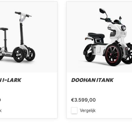
 I-LARK
DOOHAN ITANK
0
€3.599,00
k
Vergelijk