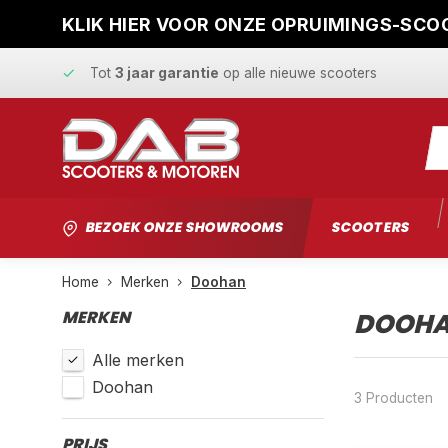
KLIK HIER VOOR ONZE OPRUIMINGS-SCOO
Snelle levering
en
vaste scherpe prijzen
Tot
3 jaar garantie
op alle nieuwe scooters
Gratis ophaalservice
bij reparatie
Snelle levering
en
vaste scherpe prijzen
BEZOEK ONZE SHOWROOMS
SCOOTERS
Home
Merken
Doohan
MERKEN
DOOH
Alle merken
Doohan
3 Producten
PRIJS