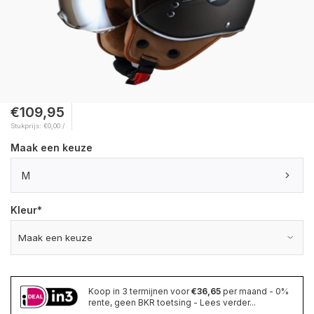
€109,95
Stukprijs: €0,00 /
Maak een keuze
M
Kleur
*
Koop in 3 termijnen voor
€36,65
per maand - 0%
rente, geen BKR toetsing - Lees verder...