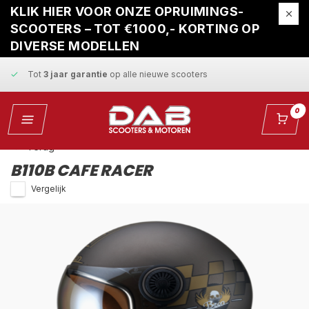
Gratis ophaalservice
bij reparatie
KLIK HIER VOOR ONZE OPRUIMINGS-
SCOOTERS – TOT €1000,- KORTING OP
Snelle levering
en
vaste scherpe prijzen
DIVERSE MODELLEN
Tot
3 jaar garantie
op alle nieuwe scooters
Gratis ophaalservice
bij reparatie
0
Snelle levering
en
vaste scherpe prijzen
Terug
B110B CAFE RACER
Vergelijk