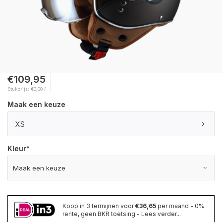
€109,95
Stukprijs: €0,00 /
Maak een keuze
XS
Kleur
*
Koop in 3 termijnen voor
€36,65
per maand - 0%
rente, geen BKR toetsing - Lees verder...