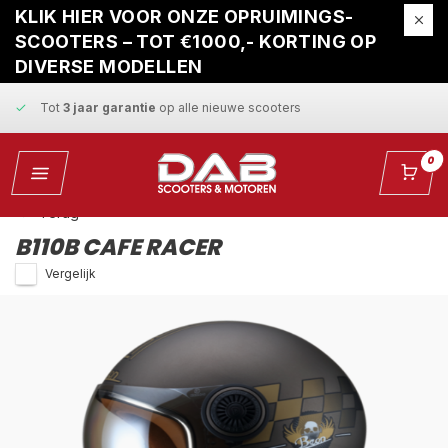
Gratis ophaalservice
bij reparatie
KLIK HIER VOOR ONZE OPRUIMINGS-
SCOOTERS – TOT €1000,- KORTING OP
Snelle levering
en
vaste scherpe prijzen
DIVERSE MODELLEN
Tot
3 jaar garantie
op alle nieuwe scooters
Gratis ophaalservice
bij reparatie
0
Snelle levering
en
vaste scherpe prijzen
Terug
B110B CAFE RACER
Vergelijk