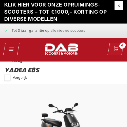
Gratis ophaalservice
bij reparatie
KLIK HIER VOOR ONZE OPRUIMINGS-
SCOOTERS – TOT €1000,- KORTING OP
Snelle levering
en
vaste scherpe prijzen
DIVERSE MODELLEN
Tot
3 jaar garantie
op alle nieuwe scooters
Gratis ophaalservice
bij reparatie
0
Snelle levering
en
vaste scherpe prijzen
Terug
YADEA E8S
Vergelijk