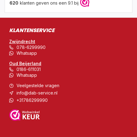
620
klanten geven ons een 9.1 bij
KLANTENSERVICE
Zwijndrecht
078-6299990
Whatsapp
Oud Beijerland
0186-611031
Whatsapp
Veelgestelde vragen
info@dab-service.nl
+31786299990