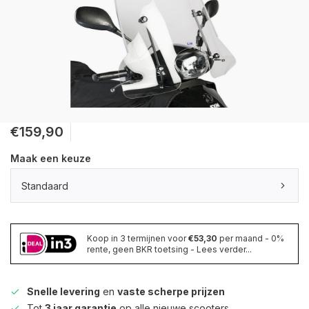
€159,90
Maak een keuze
Standaard
Koop in 3 termijnen voor
€53,30
per maand - 0%
rente, geen BKR toetsing - Lees verder...
Snelle levering
en
vaste scherpe prijzen
Tot
3 jaar garantie
op alle nieuwe scooters