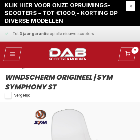
Gratis ophaalservice
bij reparatie
KLIK HIER VOOR ONZE OPRUIMINGS-
SCOOTERS – TOT €1000,- KORTING OP
Snelle levering
en
vaste scherpe prijzen
DIVERSE MODELLEN
Tot
3 jaar garantie
op alle nieuwe scooters
Gratis ophaalservice
bij reparatie
0
Snelle levering
en
vaste scherpe prijzen
Terug
WINDSCHERM ORIGINEEL | SYM
SYMPHONY ST
Vergelijk