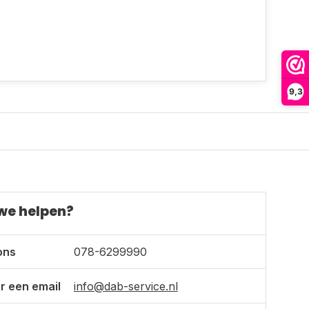
9,3
we helpen?
ons
078-6299990
r een email
info@dab-service.nl