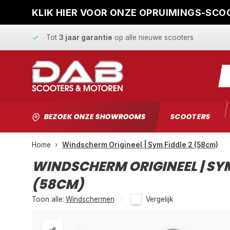
KLIK HIER VOOR ONZE OPRUIMINGS-SCOO
Snelle levering
en
vaste scherpe prijzen
Tot
3 jaar garantie
op alle nieuwe scooters
Gratis ophaalservice
bij reparatie
Snelle levering
en
vaste scherpe prijzen
BEZOEK ONZE SHOWROOMS
SCOOTERS
Home
Windscherm Origineel | Sym Fiddle 2 (58cm)
WINDSCHERM ORIGINEEL | SYM
(58CM)
Toon alle:
Windschermen
Vergelijk