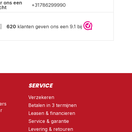
r ons een
+31786299990
cht
620
klanten geven ons een 9.1 bij
SERVICE
Verzekeren
ers
Betalen in 3 termijnen
r
Leasen & financieren
Service & garantie
Levering & retouren