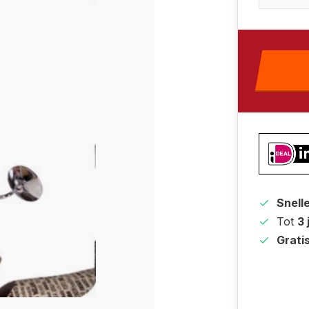
Snell
Tot
3 
Grati