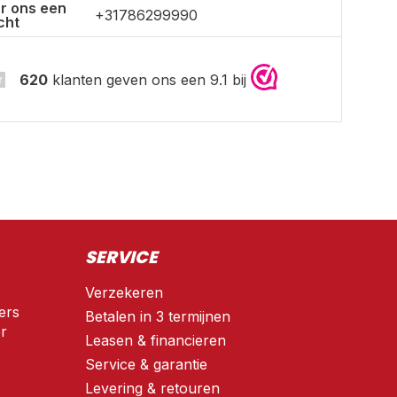
r ons een
+31786299990
cht
620
klanten geven ons een 9.1 bij
SERVICE
Verzekeren
ers
Betalen in 3 termijnen
r
Leasen & financieren
Service & garantie
Levering & retouren