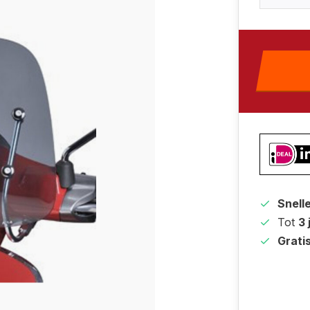
Snell
Tot
3 
Grati