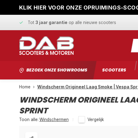
KLIK HIER VOOR ONZE OPRUIMINGS-SCOO
Snelle levering
en
vaste scherpe prijzen
Tot
3 jaar garantie
op alle nieuwe scooters
Gratis ophaalservice
bij reparatie
Snelle levering
en
vaste scherpe prijzen
BEZOEK ONZE SHOWROOMS
SCOOTERS
Home
Windscherm Origineel Laag Smoke | Vespa Spr
WINDSCHERM ORIGINEEL LAAG
SPRINT
Toon alle:
Windschermen
Vergelijk