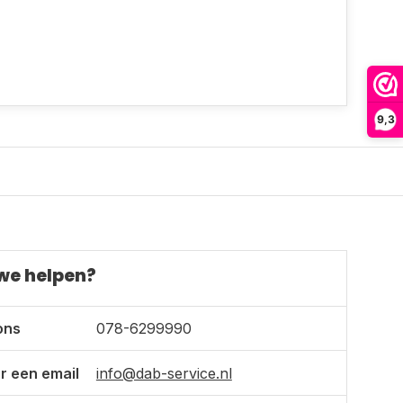
9,3
we helpen?
ons
078-6299990
r een email
info@dab-service.nl