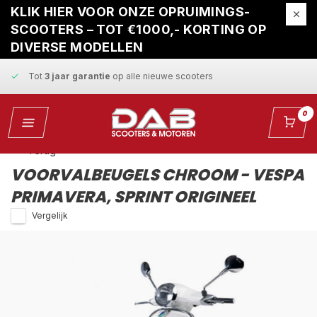
Gratis ophaalservice
bij reparatie
KLIK HIER VOOR ONZE OPRUIMINGS-
SCOOTERS – TOT €1000,- KORTING OP
Snelle levering
en
vaste scherpe prijzen
DIVERSE MODELLEN
Tot
3 jaar garantie
op alle nieuwe scooters
Gratis ophaalservice
bij reparatie
0
Snelle levering
en
vaste scherpe prijzen
Terug
VOORVALBEUGELS CHROOM - VESPA
PRIMAVERA, SPRINT ORIGINEEL
Vergelijk