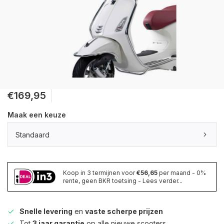
€169,95
Maak een keuze
Standaard
Koop in 3 termijnen voor
€56,65
per maand - 0%
rente, geen BKR toetsing - Lees verder...
Snelle levering
en
vaste scherpe prijzen
Tot
3 jaar garantie
op alle nieuwe scooters