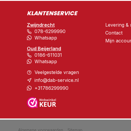
KLANTENSERVICE
Zwijndrecht
Levering & 
078-6299990
Contact
Whatsapp
Mijn accou
Oud Beijerland
0186-611031
Whatsapp
Veelgestelde vragen
info@dab-service.nl
+31786299990
            Wij slaan cookies op om onze website te verbeteren. Is dat akkoor
Algemene voorwaarden
Sitemap