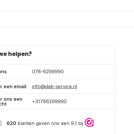
we helpen?
ons
078-6299990
r een email
info@dab-service.nl
r ons een
+31786299990
cht
620
klanten geven ons een 9.1 bij