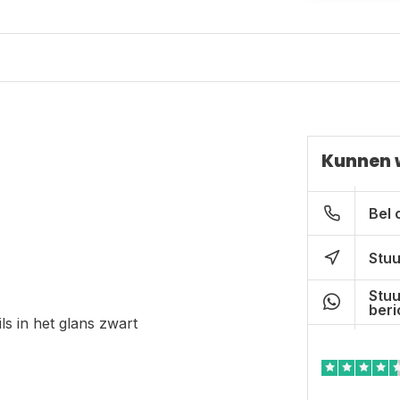
Kunnen 
Bel 
Stuu
Stuu
beri
ils in het glans zwart