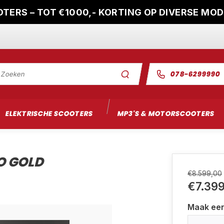
TERS – TOT €1000,- KORTING OP DIVERSE MO
078-6299990
ELEKTRISCHE SCOOTERS
MP3'S & MOTORSCOOTERS
O GOLD
€8.599,00
€7.39
Maak ee