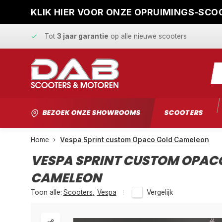
KLIK HIER VOOR ONZE OPRUIMINGS-SCOO
Snelle levering
en
vaste scherpe prijzen
Tot
3 jaar garantie
op alle nieuwe scooters
Gratis ophaalservice
bij reparatie
Snelle levering
en
vaste scherpe prijzen
BEZOEK ONZE SHOWROOMS
SCOOTERS
Home
Vespa Sprint custom Opaco Gold Cameleon
VESPA SPRINT CUSTOM OPAC
CAMELEON
Toon alle:
Scooters
,
Vespa
Vergelijk