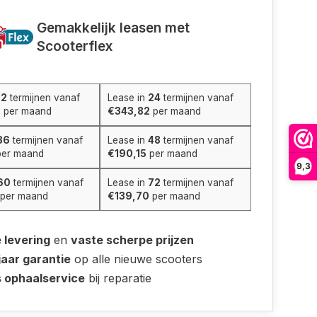
Gemakkelijk leasen met
Scooterflex
12
termijnen vanaf
Lease in
24
termijnen vanaf
0
per maand
€343,82
per maand
36
termijnen vanaf
Lease in
48
termijnen vanaf
er maand
€190,15
per maand
9,3
60
termijnen vanaf
Lease in
72
termijnen vanaf
per maand
€139,70
per maand
e levering
en
vaste scherpe prijzen
jaar garantie
op alle nieuwe scooters
s ophaalservice
bij reparatie