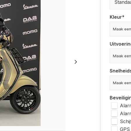
Standa
Kleur
*
Uitvoerin
Snelheid
Beveiligi
Alar
Alar
Schi
GPS 