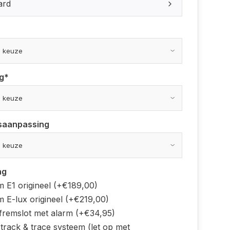
ard
g
*
saanpassing
ng
m E1 origineel (+€189,00)
m E-lux origineel (+€219,00)
jfremslot met alarm (+€34,95)
track & trace systeem (let op met