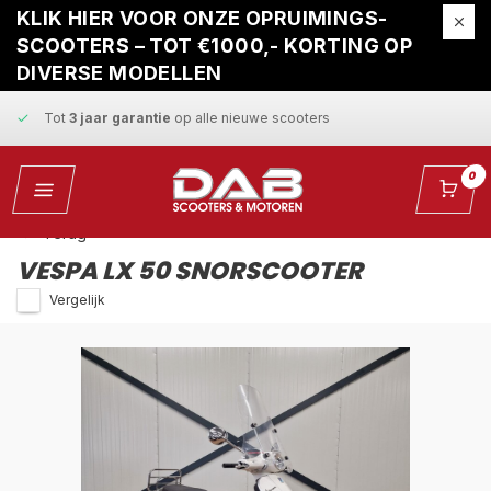
Gratis ophaalservice
bij reparatie
KLIK HIER VOOR ONZE OPRUIMINGS-
SCOOTERS – TOT €1000,- KORTING OP
Snelle levering
en
vaste scherpe prijzen
DIVERSE MODELLEN
Tot
3 jaar garantie
op alle nieuwe scooters
Gratis ophaalservice
bij reparatie
0
Snelle levering
en
vaste scherpe prijzen
Terug
VESPA LX 50 SNORSCOOTER
Vergelijk