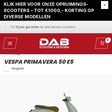
Gratis ophaalservice
bij reparatie
KLIK HIER VOOR ONZE OPRUIMINGS-
SCOOTERS – TOT €1000,- KORTING OP
Snelle levering
en
vaste scherpe prijzen
DIVERSE MODELLEN
Tot
3 jaar garantie
op alle nieuwe scooters
Gratis ophaalservice
bij reparatie
0
Snelle levering
en
vaste scherpe prijzen
Terug
VESPA PRIMAVERA 50 E5
Vergelijk