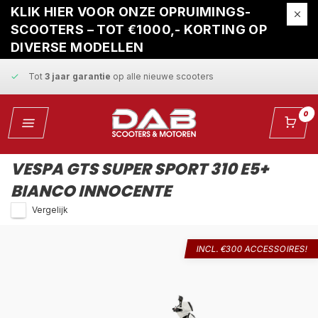
Gratis ophaalservice
bij reparatie
KLIK HIER VOOR ONZE OPRUIMINGS-
SCOOTERS – TOT €1000,- KORTING OP
Snelle levering
en
vaste scherpe prijzen
DIVERSE MODELLEN
Tot
3 jaar garantie
op alle nieuwe scooters
Gratis ophaalservice
bij reparatie
0
Snelle levering
en
vaste scherpe prijzen
VESPA GTS SUPER SPORT 310 E5+
BIANCO INNOCENTE
Vergelijk
INCL. €300 ACCESSOIRES!