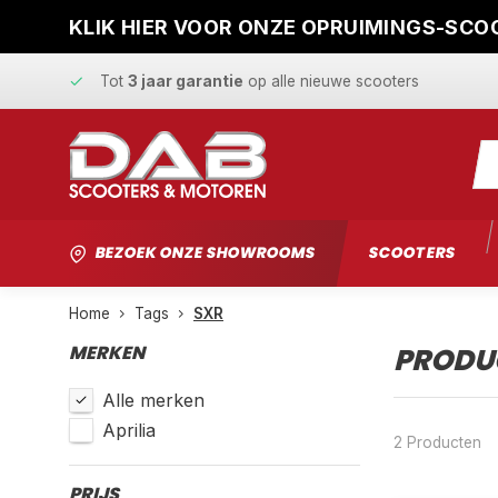
KLIK HIER VOOR ONZE OPRUIMINGS-SCOO
Snelle levering
en
vaste scherpe prijzen
Tot
3 jaar garantie
op alle nieuwe scooters
Gratis ophaalservice
bij reparatie
Snelle levering
en
vaste scherpe prijzen
BEZOEK ONZE SHOWROOMS
SCOOTERS
Home
Tags
SXR
MERKEN
PRODU
Alle merken
Aprilia
2 Producten
PRIJS