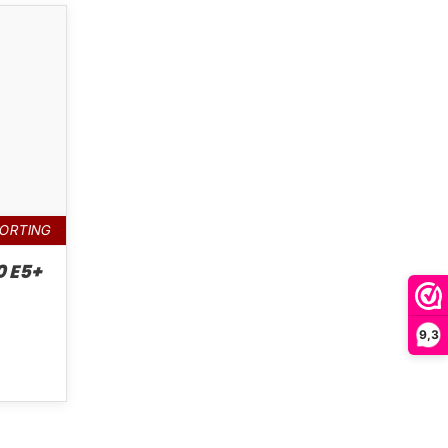
KORTING
0 E5+
9,3