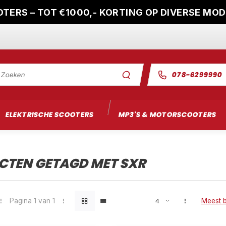
TERS – TOT €1000,- KORTING OP DIVERSE MO
078-6299990
ELEKTRISCHE SCOOTERS
MP3'S & MOTORSCOOTERS
CTEN GETAGD MET SXR
Pagina 1 van 1
Meest 