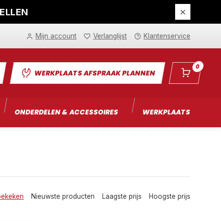
DELLEN
Mijn account
Verlanglijst
Klantenservice
0
WERKPLAATS AFSPRAAK PLANNEN
ONDERDELEN & ACCESSOIRES
WERKPLAATS
I
bekeken
Nieuwste producten
Laagste prijs
Hoogste prijs