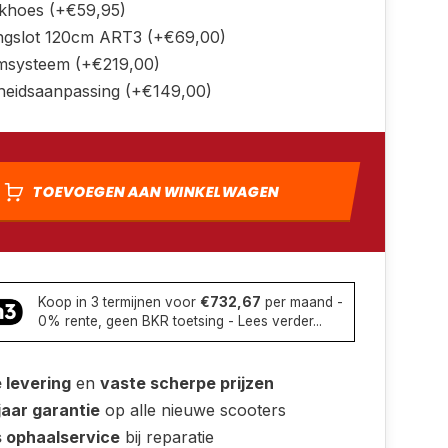
khoes (+€59,95)
ingslot 120cm ART3 (+€69,00)
msysteem (+€219,00)
heidsaanpassing (+€149,00)
TOEVOEGEN AAN WINKELWAGEN
Koop in 3 termijnen voor
€732,67
per maand -
0% rente, geen BKR toetsing - Lees verder...
e levering
en
vaste scherpe prijzen
jaar garantie
op alle nieuwe scooters
s ophaalservice
bij reparatie