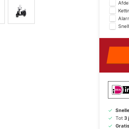
Afde
Kett
Alar
Snel
Snell
Tot
3 
Grati