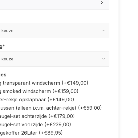
I
g
*
ies
 transparant windscherm (+€149,00)
 smoked windscherm (+€159,00)
er-rekje opklapbaar (+€149,00)
ussen (alleen i.c.m. achter-rekje) (+€59,00)
eugel-set achterzijde (+€179,00)
eugel-set voorzijde (+€239,00)
gekoffer 26Liter (+€89,95)