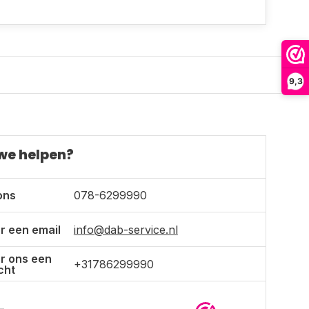
9,3
we helpen?
ons
078-6299990
r een email
info@dab-service.nl
r ons een
+31786299990
cht