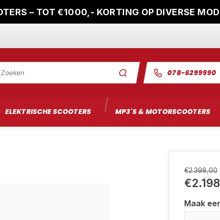
TERS – TOT €1000,- KORTING OP DIVERSE MO
078-6299990
ELEKTRISCHE SCOOTERS
MP3'S & MOTORSCOOTERS
€2.398,00
€2.198
Maak ee