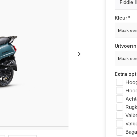
Fiddle I
Kleur
*
Uitvoerin
Extra opt
Hoog
Hoog
Acht
Rugk
Valb
Valb
Baga