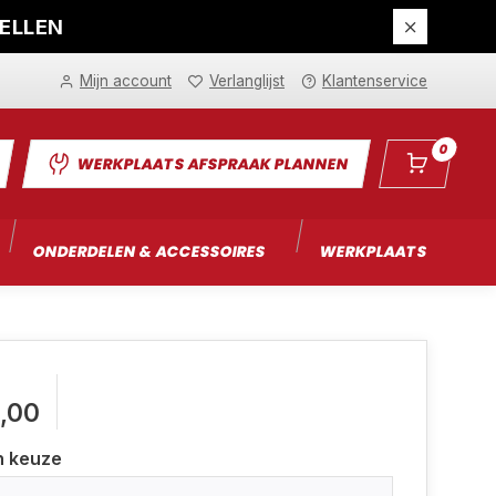
DELLEN
Mijn account
Verlanglijst
Klantenservice
0
WERKPLAATS AFSPRAAK PLANNEN
ONDERDELEN & ACCESSOIRES
WERKPLAATS
I
,00
n keuze