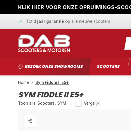
KLIK HIER VOOR ONZE OPRUIMINGS-SCOO
Snelle levering
en
vaste scherpe prijzen
Tot
3 jaar garantie
op alle nieuwe scooters
Gratis ophaalservice
bij reparatie
Snelle levering
en
vaste scherpe prijzen
BEZOEK ONZE SHOWROOMS
SCOOTERS
Home
Sym Fiddle II E5+
SYM FIDDLE II E5+
Toon alle:
Scooters
,
SYM
Vergelijk