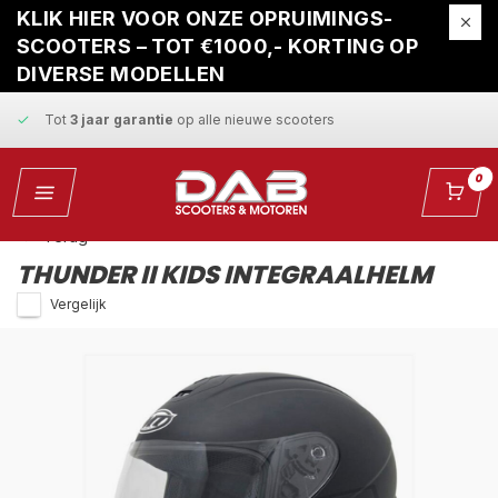
Gratis ophaalservice
bij reparatie
KLIK HIER VOOR ONZE OPRUIMINGS-
SCOOTERS – TOT €1000,- KORTING OP
Snelle levering
en
vaste scherpe prijzen
DIVERSE MODELLEN
Tot
3 jaar garantie
op alle nieuwe scooters
Gratis ophaalservice
bij reparatie
0
Snelle levering
en
vaste scherpe prijzen
Terug
THUNDER II KIDS INTEGRAALHELM
Vergelijk