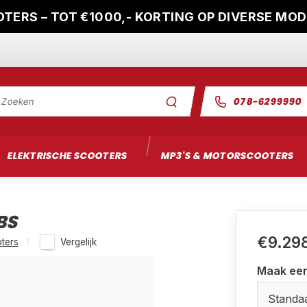
TERS – TOT €1000,- KORTING OP DIVERSE MO
078-6299990
ELEKTRISCHE SCOOTERS
MP3'S & MOTORSCOOTERS
BS
€9.29
ters
Vergelijk
Maak ee
Standa