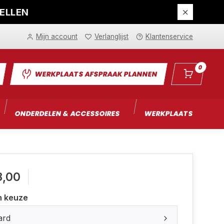
DELLEN
Mijn account
Verlanglijst
Klantenservice
0
WERKPLAATS AFSPRAAK PLANNEN
ONDERDELEN & ACCESSOIRES
WERKPLAATS
I
8,00
n keuze
ard