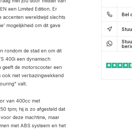
graag met jou door middel van
EN een Limited Edition. Er
Bel 
e accenten wereldwijd slechts
me’ mogelijkheid om dit gave
Stuu
Stuu
beri
 en rondom de stad en om dit
 VS 400i een dynamisch
en geeft de motorscooter een
an ook niet verbazingwekkend
ouring” valt.
otor van 400cc met
0 tpm; hij is zo afgesteld dat
g voor deze machtine, maar
emmen met ABS systeem en het