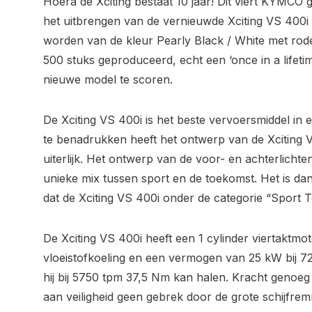
Hoera de Xciting bestaat 10 jaar! Dit viert KYMCO 
het uitbrengen van de vernieuwde Xciting VS 400i 
worden van de kleur Pearly Black / White met rod
500 stuks geproduceerd, echt een ‘once in a lifeti
nieuwe model te scoren.
De Xciting VS 400i is het beste vervoersmiddel in
te benadrukken heeft het ontwerp van de Xciting
uiterlijk. Het ontwerp van de voor- en achterlicht
unieke mix tussen sport en de toekomst. Het is d
dat de Xciting VS 400i onder de categorie “Sport T
De Xciting VS 400i heeft een 1 cylinder viertaktm
vloeistofkoeling en een vermogen van 25 kW bij 725
hij bij 5750 tpm 37,5 Nm kan halen. Kracht genoe
aan veiligheid geen gebrek door de grote schijfr