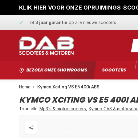
KLIK HIER VOOR ONZE OPRUIMINGS-SCOO
Snelle levering
en
vaste scherpe prijzen
Tot
3 jaar garantie
op alle nieuwe scooters
Gratis ophaalservice
bij reparatie
Snelle levering
en
vaste scherpe prijzen
BEZOEK ONZE SHOWROOMS
SCOOTERS
Home
Kymco Xciting VS E5 400i ABS
KYMCO XCITING VS E5 400I A
Toon alle:
Mp3's & motorscooters
,
Kymco CV3 & motorscoo