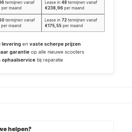
36
termijnen vanaf
Lease in
48
termijnen vanaf
9
per maand
€238,96
per maand
60
termijnen vanaf
Lease in
72
termijnen vanaf
per maand
€175,55
per maand
e levering
en
vaste scherpe prijzen
jaar garantie
op alle nieuwe scooters
s ophaalservice
bij reparatie
we helpen?