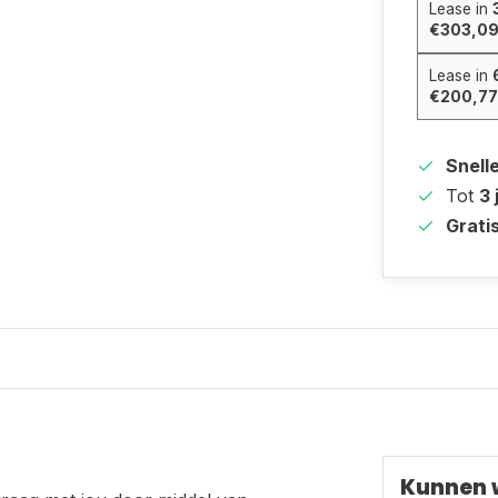
Lease in
€303,0
Lease in
€200,77
Snell
Tot
3 
Grati
Kunnen 