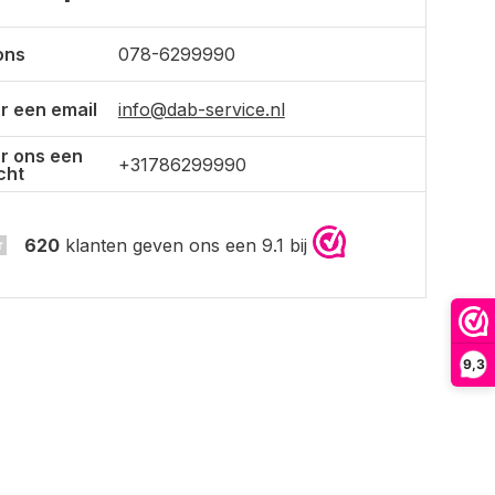
ons
078-6299990
r een email
info@dab-service.nl
r ons een
+31786299990
cht
620
klanten geven ons een 9.1 bij
9,3