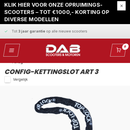
Gratis ophaalservice
bij reparatie
KLIK HIER VOOR ONZE OPRUIMINGS-
SCOOTERS – TOT €1000,- KORTING OP
Snelle levering
en
vaste scherpe prijzen
DIVERSE MODELLEN
Tot
3 jaar garantie
op alle nieuwe scooters
Gratis ophaalservice
bij reparatie
0
Snelle levering
en
vaste scherpe prijzen
Terug
CONFIG-KETTINGSLOT ART 3
Vergelijk