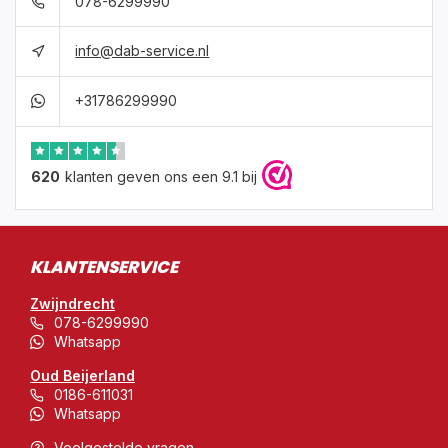
078-6299990
info@dab-service.nl
+31786299990
620
klanten geven ons een 9.1 bij
KLANTENSERVICE
Zwijndrecht
078-6299990
Whatsapp
Oud Beijerland
0186-611031
Whatsapp
Veelgestelde vragen