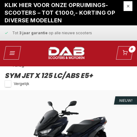
Gratis ophaalservice
bij reparatie
KLIK HIER VOOR ONZE OPRUIMINGS-
SCOOTERS – TOT €1000,- KORTING OP
Snelle levering
en
vaste scherpe prijzen
DIVERSE MODELLEN
Tot
3 jaar garantie
op alle nieuwe scooters
Gratis ophaalservice
bij reparatie
0
Snelle levering
en
vaste scherpe prijzen
Terug
SYM JET X 125 LC/ABS E5+
Vergelijk
NIEUW!