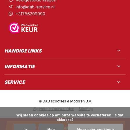
info@dab-service.nl
+31786299990
HANDIGE LINKS
INFORMATIE
SERVICE
© DAB scooters & Motoren B.V.
Algemene voorwaarden
Sitemap
            Wij slaan cookies op om onze website te verbeteren. Is dat 
akkoord?

TOEVOEGEN AAN WINKELWAGEN
Ja
Nee
Meer over cookies »