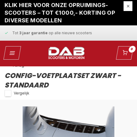
Gratis ophaalservice
bij reparatie
KLIK HIER VOOR ONZE OPRUIMINGS-
SCOOTERS – TOT €1000,- KORTING OP
Snelle levering
en
vaste scherpe prijzen
DIVERSE MODELLEN
Tot
3 jaar garantie
op alle nieuwe scooters
Gratis ophaalservice
bij reparatie
0
Snelle levering
en
vaste scherpe prijzen
Terug
CONFIG-VOETPLAATSET ZWART -
STANDAARD
Vergelijk