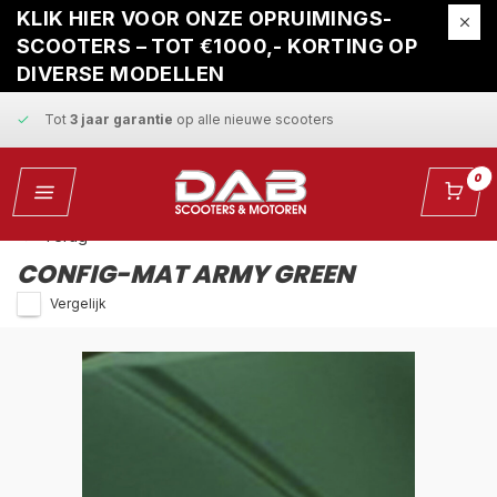
Gratis ophaalservice
bij reparatie
KLIK HIER VOOR ONZE OPRUIMINGS-
SCOOTERS – TOT €1000,- KORTING OP
Snelle levering
en
vaste scherpe prijzen
DIVERSE MODELLEN
Tot
3 jaar garantie
op alle nieuwe scooters
Gratis ophaalservice
bij reparatie
0
Snelle levering
en
vaste scherpe prijzen
Terug
CONFIG-MAT ARMY GREEN
Vergelijk