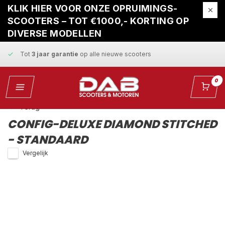
Gratis ophaalservice
bij reparatie
KLIK HIER VOOR ONZE OPRUIMINGS-
SCOOTERS – TOT €1000,- KORTING OP
Snelle levering
en
vaste scherpe prijzen
DIVERSE MODELLEN
Tot
3 jaar garantie
op alle nieuwe scooters
Gratis ophaalservice
bij reparatie
0
Snelle levering
en
vaste scherpe prijzen
Terug
CONFIG-DELUXE DIAMOND STITCHED
- STANDAARD
Vergelijk