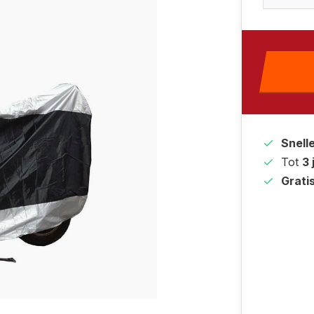
Snell
Tot
3 
Grati