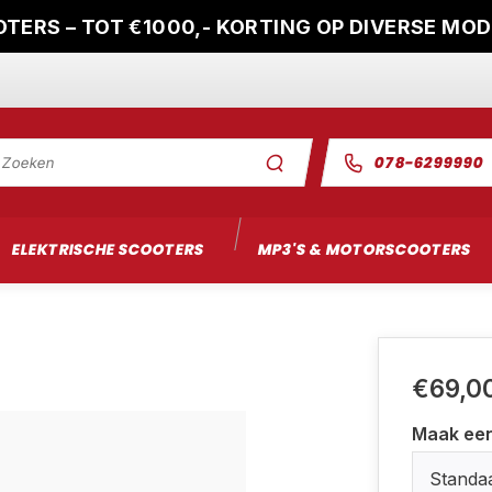
TERS – TOT €1000,- KORTING OP DIVERSE MO
078-6299990
ELEKTRISCHE SCOOTERS
MP3'S & MOTORSCOOTERS
€69,0
Maak ee
Standa