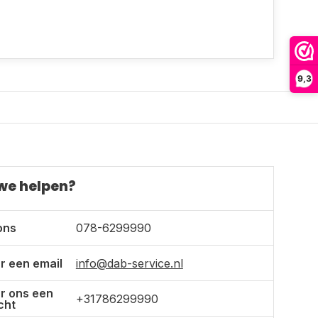
9,3
we helpen?
ons
078-6299990
r een email
info@dab-service.nl
r ons een
+31786299990
cht