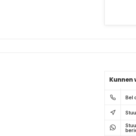
Kunnen 
Bel 
Stuu
Stuu
beri