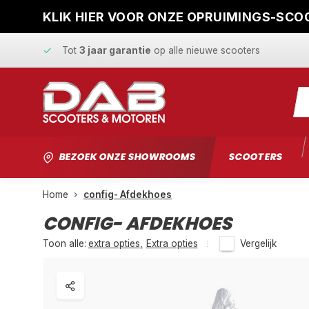
KLIK HIER VOOR ONZE OPRUIMINGS-SCOO
Snelle levering
en
vaste scherpe prijzen
Tot
3 jaar garantie
op alle nieuwe scooters
Gratis ophaalservice
bij reparatie
Snelle levering
en
vaste scherpe prijzen
BEZOEK ONZE SHOWROOMS
SCOOTERS
Home
config- Afdekhoes
CONFIG- AFDEKHOES
Toon alle:
extra opties
,
Extra opties
Vergelijk