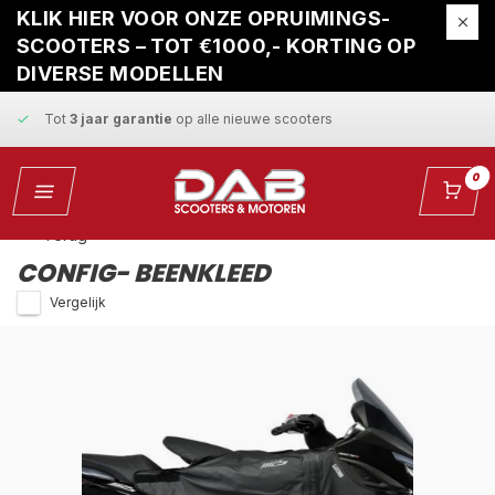
Gratis ophaalservice
bij reparatie
KLIK HIER VOOR ONZE OPRUIMINGS-
SCOOTERS – TOT €1000,- KORTING OP
Snelle levering
en
vaste scherpe prijzen
DIVERSE MODELLEN
Tot
3 jaar garantie
op alle nieuwe scooters
Gratis ophaalservice
bij reparatie
0
Snelle levering
en
vaste scherpe prijzen
Terug
CONFIG- BEENKLEED
Vergelijk